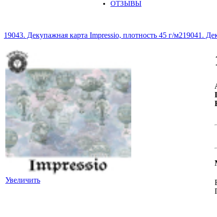
ОТЗЫВЫ
19043. Декупажная карта Impressio, плотность 45 г/м2
19041. Дек
Увеличить