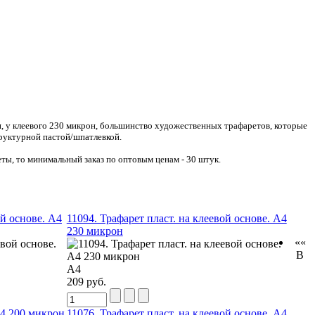
он, у клеевого 230 микрон, большинство художественных трафаретов, которые
труктурной пастой/шпатлевкой.
еты, то минимальный заказ по оптовым ценам - 30 штук.
ой основе. А4
11094. Трафарет пласт. на клеевой основе. А4
230 микрон
««
В
А4
209 руб.
А4 200 микрон
11076. Трафарет пласт. на клеевой основе. А4