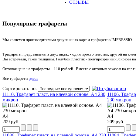
ОТЗЫВЫ
Популярные трафареты
Мы являемся производителями декупажных карт и трафаретов IMPRESSIO.
Трафареты представлены в двух видах - один просто пластик, другой на клее
Вы встречали, такой толщины. Голубой пластик - полупрозрачный, бирюза на
Оптовая цена на трафареты - 110 рублей. Вместе с оптовым заказом на карты
Все трафареты
здесь
Сортировать по:
11110. Трафарет пласт. на клеевой основе. А4 230
11106. Трафар
микрон
230 микрон
А4
А4
209 руб.
209 руб.
11086. Трафарет пласт. на клеевой основе. А4 230
11084. Трафар