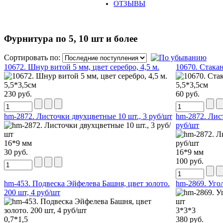
ОТЗЫВЫ
Фурнитура по 5, 10 шт и более
Сортировать по:
10672. Шнур витой 5 мм, цвет серебро, 4,5 м.
10670. Стакан
5,5*3,5см
5,5*3,5см
230 руб.
60 руб.
hm-2872. Листочки двухцветные 10 шт., 3 руб/шт
hm-2872. Лис
руб/шт
16*9 мм
30 руб.
16*9 мм
100 руб.
hm-453. Подвеска Эйфелева Башня, цвет золото.
hm-2869. Угол
200 шт, 4 руб/шт
3*3*3
0,7*1,5
380 руб.